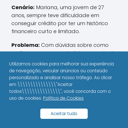
Cenário:
Mariana, uma jovem de 27
anos, sempre teve dificuldade em
conseguir crédito por ter um histórico
financeiro curto e limitado.
Problema:
Com dúvidas sobre como
melhorar seu score, ela tinha o receio de
ter o pedido de cartão negado e ficar
Utilizamos cookies para melhorar sua experiência
sem opções para fazer compras
de navegação, veicular anúncios ou conteúdo
essenciais.
personalizado e analisar nosso tráfego. Ao clicar
em \\\\\\\\\\\\\\\"Aceitar
Solução:
Mariana decidiu usar o cartão
todos\\\\\\\\\\\\\\\", você concorda com o
uso de cookies.
Nubank e adotar práticas de educação
Política de Cookies
financeira. Ela criou um orçamento
Aceitar tudo
mensal, começou a pagar todas as
contas em dia e acompanhava seu