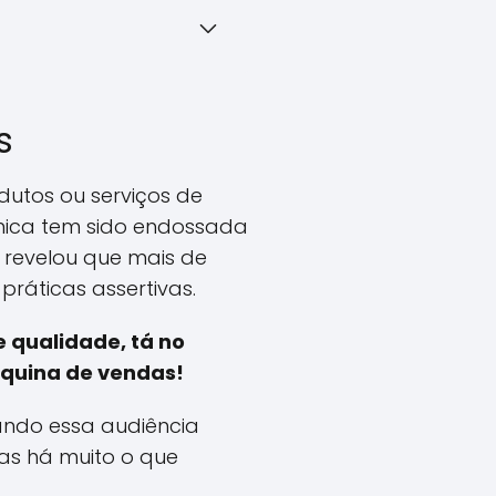
s
dutos ou serviços de
mica tem sido endossada
e revelou que mais de
ráticas assertivas.
 qualidade, tá no
áquina de vendas!
ando essa audiência
as há muito o que