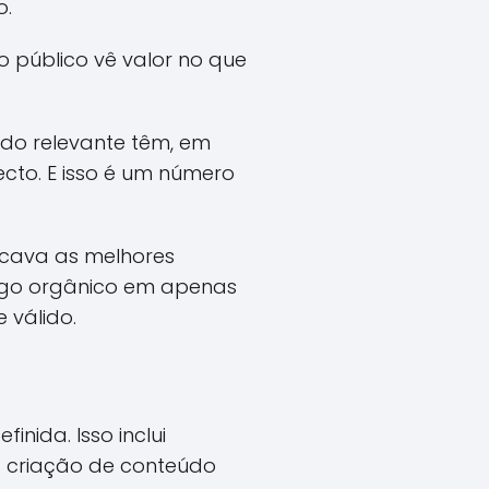
o.
o público vê valor no que
do relevante têm, em
cto. E isso é um número
icava as melhores
fego orgânico em apenas
 válido.
inida. Isso inclui
a criação de conteúdo