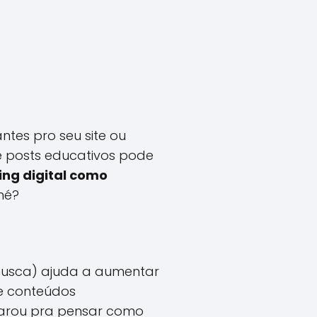
ntes pro seu site ou
 e posts educativos pode
ng digital como
né?
 busca) ajuda a aumentar
de conteúdos
 parou pra pensar como