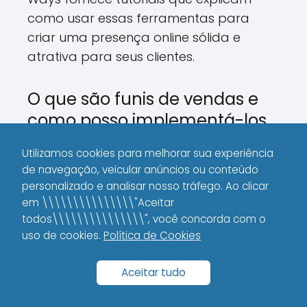
como usar essas ferramentas para
criar uma presença online sólida e
atrativa para seus clientes.
O que são funis de vendas e
como posso implementá-los
para vender mais?
Utilizamos cookies para melhorar sua experiência
Um funil de vendas é o processo pelo
de navegação, veicular anúncios ou conteúdo
personalizado e analisar nosso tráfego. Ao clicar
qual um cliente passa, desde o primeiro
em \\\\\\\\\\\\\\\"Aceitar
contato com sua marca até o
todos\\\\\\\\\\\\\\\", você concorda com o
fechamento da compra. Ele é dividido
uso de cookies.
Política de Cookies
em três etapas: atração, conversão e
fechamento. Para implementar um funil
Aceitar tudo
de vendas eficaz, é necessário atrair
visitantes através de conteúdo e