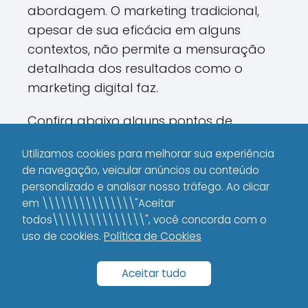
abordagem. O marketing tradicional,
apesar de sua eficácia em alguns
contextos, não permite a mensuração
detalhada dos resultados como o
marketing digital faz.
Confira abaixo alguns pontos de
comparação:
Utilizamos cookies para melhorar sua experiência
de navegação, veicular anúncios ou conteúdo
Medição de resultados:
No
personalizado e analisar nosso tráfego. Ao clicar
marketing digital, ferramentas de
em \\\\\\\\\\\\\\\"Aceitar
análise permitem ajustes rápidos e
todos\\\\\\\\\\\\\\\", você concorda com o
precisos, enquanto o marketing
uso de cookies.
Política de Cookies
tradicional depende de métricas
menos precisas.
Aceitar tudo
Custo-benefício:
Geralmente, as