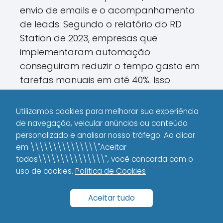
envio de emails e o acompanhamento
de leads. Segundo o relatório do RD
Station de 2023, empresas que
implementaram automação
conseguiram reduzir o tempo gasto em
tarefas manuais em até 40%. Isso
significa que você pode focar na
estratégia e na criação de conteúdos
Utilizamos cookies para melhorar sua experiência
inovadores, deixando o operacional
de navegação, veicular anúncios ou conteúdo
para as ferramentas automatizadas.
personalizado e analisar nosso tráfego. Ao clicar
em \\\\\\\\\\\\\\\"Aceitar
Na prática, isso pode ser implementado
todos\\\\\\\\\\\\\\\", você concorda com o
uso de cookies.
Política de Cookies
com softwares que enviam campanhas
segmentadas automaticamente. Por
Aceitar tudo
exemplo, se um lead demonstrar
interesse em um produto específico, ele