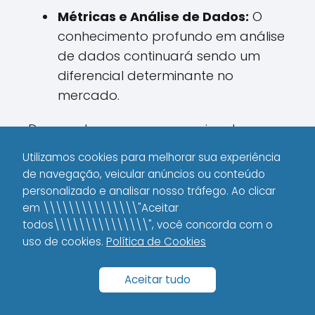
Métricas e Análise de Dados:
O
conhecimento profundo em análise
de dados continuará sendo um
diferencial determinante no
mercado.
De acordo com uma pesquisa do
Marketing Trends (2023), 68% dos
Utilizamos cookies para melhorar sua experiência
profissionais que investem em
de navegação, veicular anúncios ou conteúdo
especialização em análise de dados
personalizado e analisar nosso tráfego. Ao clicar
relatam melhores oportunidades de
em \\\\\\\\\\\\\\\"Aceitar
todos\\\\\\\\\\\\\\\", você concorda com o
crescimento na carreira. Essa é uma
uso de cookies.
Política de Cookies
tendência que vale a pena ficar de
olho!
Aceitar tudo