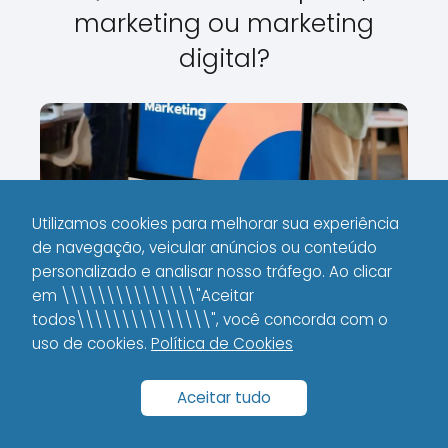
marketing ou marketing
digital?
Utilizamos cookies para melhorar sua experiência
de navegação, veicular anúncios ou conteúdo
personalizado e analisar nosso tráfego. Ao clicar
O que é preciso para
em \\\\\\\\\\\\\\\"Aceitar
todos\\\\\\\\\\\\\\\", você concorda com o
começar a trabalhar com
uso de cookies.
Política de Cookies
marketing digital?
Aceitar tudo