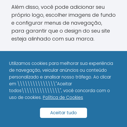
Além disso, você pode adicionar seu
próprio logo, escolher imagens de fundo
e configurar menus de navegação,
para garantir que o design do seu site
esteja alinhado com sua marca.
8. O que são plugins e como
Utilizamos cookies para melhorar sua experiência
eles podem ajudar meu site?
de navegação, veicular anúncios ou conteúdo
personalizado e analisar nosso tráfego. Ao clicar
em \\\\\\\\\\\\\\\"Aceitar
Plugins são extensões que adicionam
todos\\\\\\\\\\\\\\\", você concorda com o
uso de cookies.
Política de Cookies
funcionalidades extras ao seu site
WordPress.
Aceitar tudo
O 1000 Ways ensina como escolher e