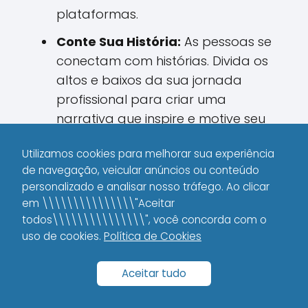
plataformas.
Conte Sua História:
As pessoas se
conectam com histórias. Divida os
altos e baixos da sua jornada
profissional para criar uma
narrativa que inspire e motive seu
público.
Utilizamos cookies para melhorar sua experiência
Imagem Coesa:
Mantenha uma
de navegação, veicular anúncios ou conteúdo
identidade visual que reflita quem
personalizado e analisar nosso tráfego. Ao clicar
você é. Seja consistente nas cores,
em \\\\\\\\\\\\\\\"Aceitar
todos\\\\\\\\\\\\\\\", você concorda com o
tipografia e estilo das suas
uso de cookies.
Política de Cookies
postagens, vídeos e
apresentações.
Aceitar tudo
Feedback Constante:
Ouça o que