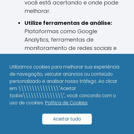
você está acertando e onde pode
melhorar.
Utilize ferramentas de análise:
Plataformas como Google
Analytics, ferramentas de
monitoramento de redes sociais e
sistemas de CRM ajudam a
compilar dados relevantes.
Utilizamos cookies para melhorar sua experiência
de navegação, veicular anúncios ou conteúdo
Realize testes A/B:
Ao testar
personalizado e analisar nosso tráfego. Ao clicar
diferentes abordagens (como
em \\\\\\\\\\\\\\\"Aceitar
variações de anúncios ou tipos de
todos\\\\\\\\\\\\\\\", você concorda com o
conteúdo), você pode identificar
uso de cookies.
Política de Cookies
quais estratégias geram melhores
resultados.
Aceitar tudo
Acompanhe a jornada do cliente: