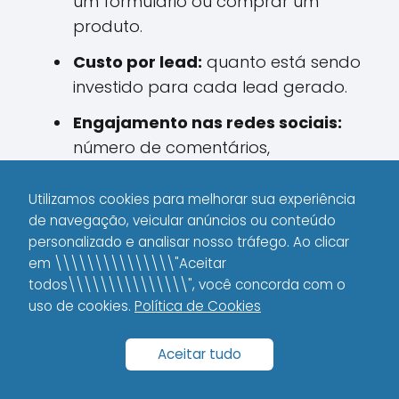
um formulário ou comprar um
produto.
Custo por lead:
quanto está sendo
investido para cada lead gerado.
Engajamento nas redes sociais:
número de comentários,
compartilhamentos e curtidas, que
indicam o quão ativo é seu público.
Utilizamos cookies para melhorar sua experiência
de navegação, veicular anúncios ou conteúdo
Retorno sobre investimento (ROI):
personalizado e analisar nosso tráfego. Ao clicar
o retorno financeiro gerado em
em \\\\\\\\\\\\\\\"Aceitar
comparação com o investimento
todos\\\\\\\\\\\\\\\", você concorda com o
uso de cookies.
feito nas campanhas.
Política de Cookies
Eu confio muito nesses indicadores para
Aceitar tudo
guiar minhas decisões e não deixar o