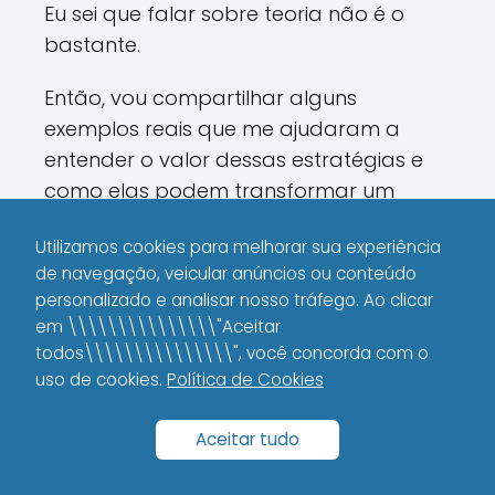
Eu sei que falar sobre teoria não é o
bastante.
Então, vou compartilhar alguns
exemplos reais que me ajudaram a
entender o valor dessas estratégias e
como elas podem transformar um
negócio local.
Utilizamos cookies para melhorar sua experiência
de navegação, veicular anúncios ou conteúdo
Case 1: A Padaria na Esquina
personalizado e analisar nosso tráfego. Ao clicar
em \\\\\\\\\\\\\\\"Aceitar
Uma padaria local enfrentava
todos\\\\\\\\\\\\\\\", você concorda com o
dificuldades para atrair novos clientes,
uso de cookies.
Política de Cookies
mesmo estando situada em uma boa
localização.
Aceitar tudo
Com a implementação das técnicas