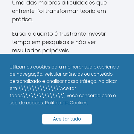
Uma das maiores dificuldades que
enfrentei foi transformar teoria em
prática.
Eu sei o quanto é frustrante investir
tempo em pesquisas e não ver
resultados palpáveis.
Por isso, dividirei alguns exemplos
Utilizamos cookies para melhorar sua experiência
concretos de como implementei essas
de navegação, veicular anúncios ou conteúdo
ferramentas no meu dia a dia e obtive
personalizado e analisar nosso tráfego. Ao clicar
em \\\\\\\\\\\\\\\"Aceitar
resultados reais:
todos\\\\\\\\\\\\\\\", você concorda com o
uso de cookies.
Política de Cookies
Otimização de Conteúdo
Aceitar tudo
Eu comecei ajustando o SEO dos meus
posts com o auxílio do Google Search