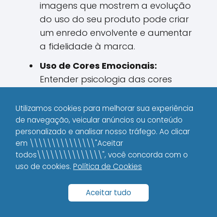
imagens que mostrem a evolução
do uso do seu produto pode criar
um enredo envolvente e aumentar
a fidelidade à marca.
Uso de Cores Emocionais:
Entender psicologia das cores
pode transformar suas
campanhas. Cores quentes podem
Utilizamos cookies para melhorar sua experiência
transmitir energia e urgência,
de navegação, veicular anúncios ou conteúdo
personalizado e analisar nosso tráfego. Ao clicar
enquanto tons frios passam calma
em \\\\\\\\\\\\\\\"Aceitar
e segurança. Experimente e veja
todos\\\\\\\\\\\\\\\", você concorda com o
qual combinação se alinha melhor
uso de cookies.
Política de Cookies
com a mensagem que deseja
transmitir.
Aceitar tudo
Composição e Regra dos Terços: