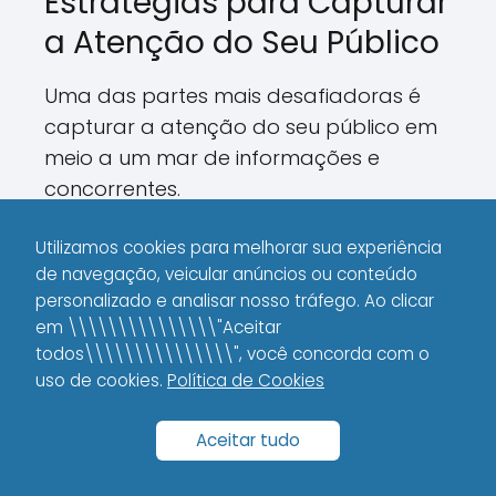
Estratégias para Capturar
a Atenção do Seu Público
Uma das partes mais desafiadoras é
capturar a atenção do seu público em
meio a um mar de informações e
concorrentes.
Eu mesmo já estive nessa posição,
Utilizamos cookies para melhorar sua experiência
tentando descobrir como se destacar
de navegação, veicular anúncios ou conteúdo
personalizado e analisar nosso tráfego. Ao clicar
sem parecer desesperado.
em \\\\\\\\\\\\\\\"Aceitar
todos\\\\\\\\\\\\\\\", você concorda com o
A resposta é clara: ofereça valor desde
uso de cookies.
Política de Cookies
o primeiro contato.
Vamos ver algumas táticas para
Aceitar tudo
conseguir essa conexão instantânea: