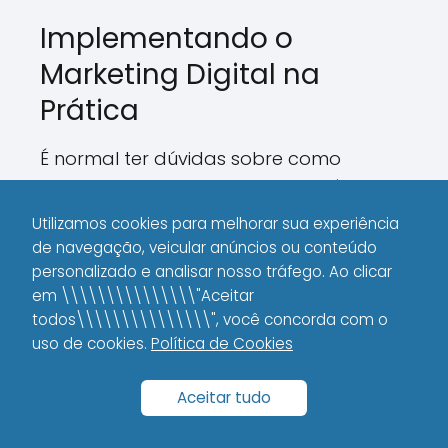
Implementando o
Marketing Digital na
Prática
É normal ter dúvidas sobre como
começar a colocar essas estratégias
em prática. A chave é começar com
Utilizamos cookies para melhorar sua experiência
pequenas ações e, conforme os
de navegação, veicular anúncios ou conteúdo
resultados aparecem, ampliar o
personalizado e analisar nosso tráfego. Ao clicar
em \\\\\\\\\\\\\\\"Aceitar
investimento e a complexidade da sua
todos\\\\\\\\\\\\\\\", você concorda com o
abordagem.
uso de cookies.
Política de Cookies
Passo a passo para dar os
Aceitar tudo
primeiros passos