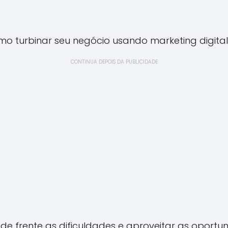
mo turbinar seu negócio usando marketing digita
CONTINUA DEPOIS DA PUBLICIDADE
de frente as dificuldades e aproveitar as oportu