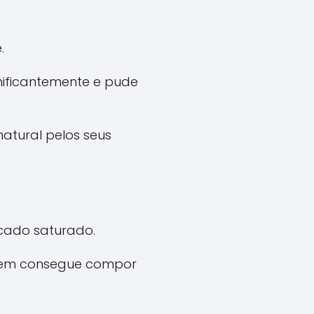
.
nificantemente e pude
atural pelos seus
cado saturado.
quem consegue compor