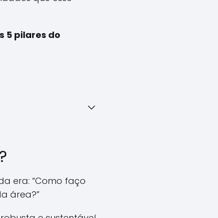
s 5 pilares do
?
ida era: “Como faço
da área?”
robusta e sustentável.