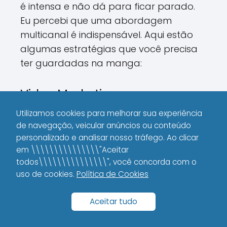
é intensa e não dá para ficar parado.
Eu percebi que uma abordagem
multicanal é indispensável. Aqui estão
algumas estratégias que você precisa
ter guardadas na manga:
Video Marketing
Utilizamos cookies para melhorar sua experiência
Os vídeos são uma das formas mais
de navegação, veicular anúncios ou conteúdo
envolventes de conteúdo. Seja através
personalizado e analisar nosso tráfego. Ao clicar
de lives, vídeos curtos no TikTok ou reels
em \\\\\\\\\\\\\\\"Aceitar
no Instagram, a tendência é clara: as
todos\\\\\\\\\\\\\\\", você concorda com o
pessoas querem ver e ouvir mais do que
uso de cookies.
Política de Cookies
apenas ler.
Aceitar tudo
Algumas vantagens que o video
marketing traz: