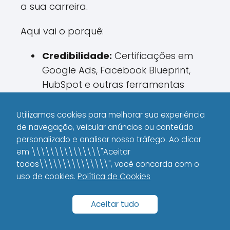
a sua carreira.
Aqui vai o porquê:
Credibilidade:
Certificações em
Google Ads, Facebook Blueprint,
HubSpot e outras ferramentas
mostram que você é atualizado e
possui domínio técnico.
Utilizamos cookies para melhorar sua experiência
de navegação, veicular anúncios ou conteúdo
Valorização no mercado:
personalizado e analisar nosso tráfego. Ao clicar
Empresas valorizam profissionais
em \\\\\\\\\\\\\\\"Aceitar
que investem no próprio
todos\\\\\\\\\\\\\\\", você concorda com o
desenvolvimento, e isso pode ser
uso de cookies.
Política de Cookies
um ponto decisivo na hora de
Aceitar tudo
definir o salário.
Networking:
Participar de cursos e