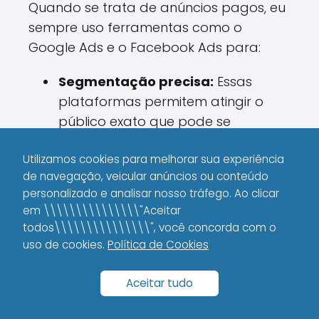
Quando se trata de anúncios pagos, eu
sempre uso ferramentas como o
Google Ads e o Facebook Ads para:
Segmentação precisa:
Essas
plataformas permitem atingir o
público exato que pode se
interessar pelo seu produto.
Utilizamos cookies para melhorar sua experiência
Medição de resultados:
Com
de navegação, veicular anúncios ou conteúdo
dashboards intuitivos, consigo
personalizado e analisar nosso tráfego. Ao clicar
acompanhar o desempenho de
em \\\\\\\\\\\\\\\"Aceitar
todos\\\\\\\\\\\\\\\", você concorda com o
cada campanha em tempo real.
uso de cookies.
Política de Cookies
Retargeting:
Saber alcançar
pessoas que já demonstraram
Aceitar tudo
interesse é crucial para melhorar a
taxa de conversão.