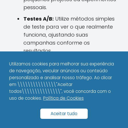
pessoais.
Testes A/B:
Utilize métodos simples
de teste para ver o que realmente
funciona, ajustando suas
campanhas conforme os
resultados.
Aprenda Com os Erros:
Não tenha
Utilizamos cookies para melhorar sua experiência
medo de errar. Cada insucesso é
de navegação, veicular anúncios ou conteúdo
personalizado e analisar nosso tráfego. Ao clicar
uma oportunidade de evoluir e
em \\\\\\\\\\\\\\\"Aceitar
aprimorar suas táticas.
todos\\\\\\\\\\\\\\\", você concorda com o
uso de cookies.
Política de Cookies
Mitos e Verdades Sobre o
Aceitar tudo
Investimento em Cursos
de Marketing Digital