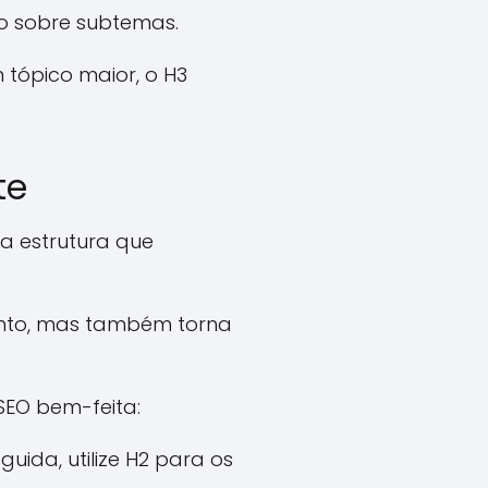
ão sobre subtemas.
tópico maior, o H3
te
a estrutura que
ento, mas também torna
 SEO bem-feita:
uida, utilize H2 para os