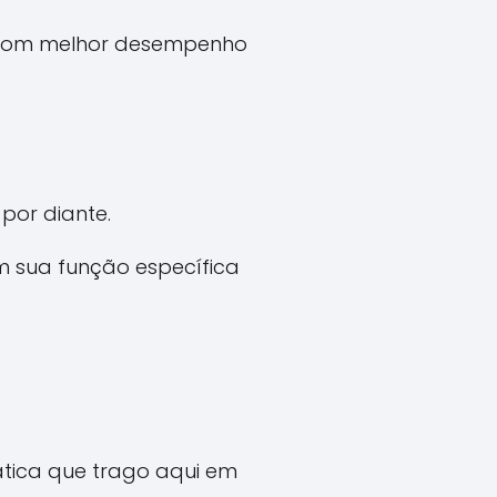
e com melhor desempenho
 por diante.
m sua função específica
rática que trago aqui em