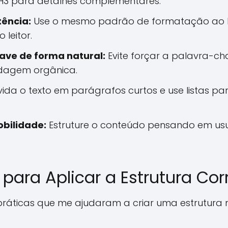
e H3 para detalhes complementares.
ência:
Use o mesmo padrão de formatação ao l
 leitor.
ave de forma natural:
Evite forçar a palavra-ch
dagem orgânica.
vida o texto em parágrafos curtos e use listas p
bilidade:
Estruture o conteúdo pensando em usuá
 para Aplicar a Estrutura Cor
práticas que me ajudaram a criar uma estrutura m