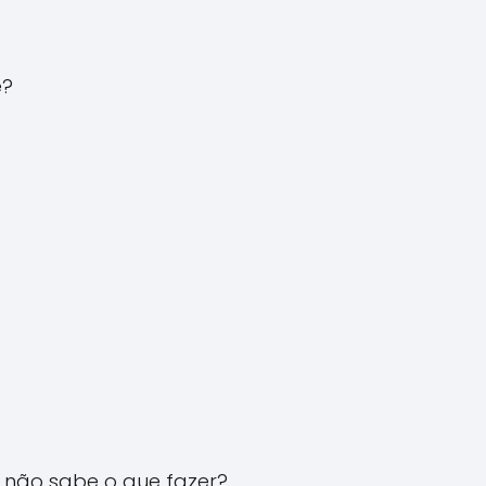
e?
 não sabe o que fazer?