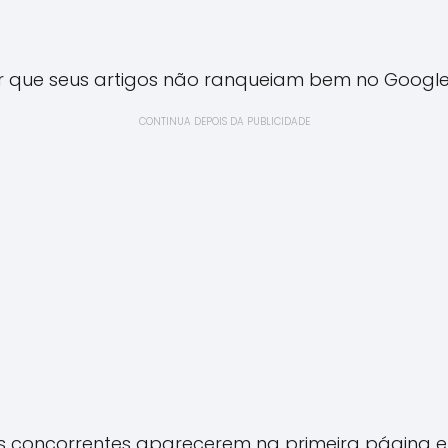
r que seus artigos não ranqueiam bem no Googl
CONTINUA DEPOIS DA PUBLICIDADE
s concorrentes aparecerem na primeira página e