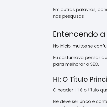
Em outras palavras, bo
nas pesquisas.
Entendendo a E
No início, muitos se conf
Eu costumava pensar que
para melhorar o SEO.
H1: O Título Princ
O header H1 é o título q
Ele deve ser único e con