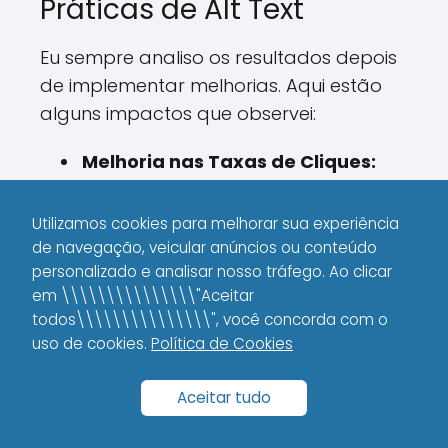
Práticas de Alt Text
Eu sempre analiso os resultados depois
de implementar melhorias. Aqui estão
alguns impactos que observei:
Melhoria nas Taxas de Cliques:
Imagens otimizadas contribuem
para uma aparência mais atrativa
Utilizamos cookies para melhorar sua experiência
nos resultados de busca.
de navegação, veicular anúncios ou conteúdo
personalizado e analisar nosso tráfego. Ao clicar
Aumento na Permanência do
em \\\\\\\\\\\\\\\"Aceitar
Usuário:
Quando o site é acessível
todos\\\\\\\\\\\\\\\", você concorda com o
e as imagens esclarecem o
uso de cookies.
Política de Cookies
conteúdo, os usuários tendem a
passar mais tempo nele.
Aceitar tudo
Redução da Taxa de Rejeição: