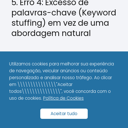
5. Erro 4: Excesso de
palavras-chave (Keyword
stuffing) em vez de uma
abordagem natural
Um dos
erros comuns ao otimizar
Utilizamos cookies para melhorar sua experiência
artigos para SEO
que mais prejudica a
de navegação, veicular anúncios ou conteúdo
qualidade do conteúdo é o
keyword
personalizado e analisar nosso tráfego. Ao clicar
stuffing
, ou o uso excessivo de
em \\\\\\\\\\\\\\\"Aceitar
todos\\\\\\\\\\\\\\\", você concorda com o
palavras-chave.
uso de cookies.
Política de Cookies
Embora a inclusão de palavras-chave
Aceitar tudo
seja essencial para o SEO, o uso
excessivo delas pode levar à