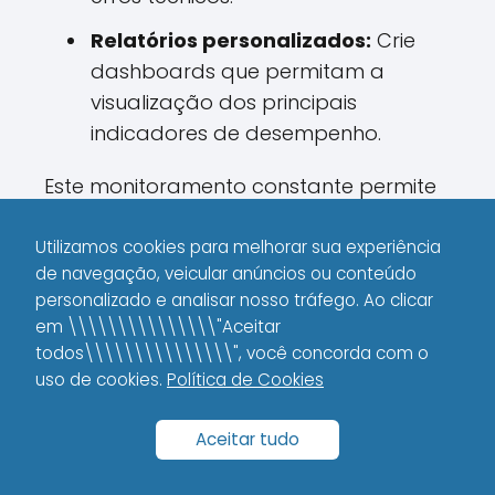
Relatórios personalizados:
Crie
dashboards que permitam a
visualização dos principais
indicadores de desempenho.
Este monitoramento constante permite
entender o que está funcionando e o
que precisa ser aprimorado, garantindo
Utilizamos cookies para melhorar sua experiência
de navegação, veicular anúncios ou conteúdo
que sua estratégia evolua com o
personalizado e analisar nosso tráfego. Ao clicar
tempo.
em \\\\\\\\\\\\\\\"Aceitar
todos\\\\\\\\\\\\\\\", você concorda com o
uso de cookies.
Estratégias de Link
Política de Cookies
Building para Iniciantes
Aceitar tudo
Para construir a autoridade do seu site,