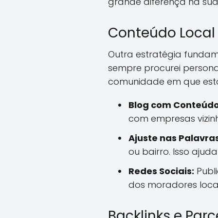
grande diferença na sua v
Conteúdo Local 
Outra estratégia fundame
sempre procurei persona
comunidade em que estou
Blog com Conteúdo
com empresas vizinh
Ajuste nas Palavr
ou bairro. Isso ajud
Redes Sociais:
Publ
dos moradores locai
Backlinks e Parc