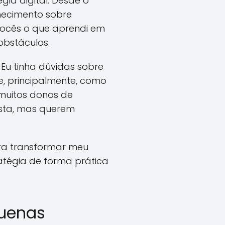
gia digital. Desde o
nhecimento sobre
vocês o que aprendi em
obstáculos.
 Eu tinha dúvidas sobre
e, principalmente, como
muitos donos de
sta, mas querem
ara transformar meu
atégia de forma prática
quenas