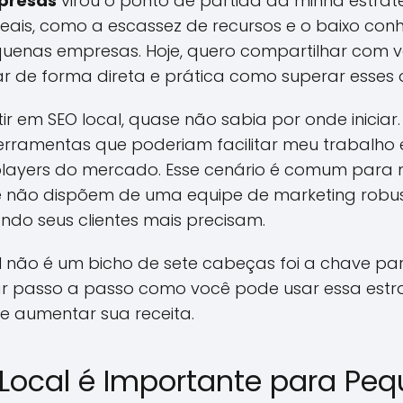
presas
virou o ponto de partida da minha estraté
os reais, como a escassez de recursos e o baixo co
quenas empresas. Hoje, quero compartilhar com 
ar de forma direta e prática como superar esses 
r em SEO local, quase não sabia por onde iniciar.
ferramentas que poderiam facilitar meu trabalho 
layers do mercado. Esse cenário é comum para 
 não dispõem de uma equipe de marketing robu
do seus clientes mais precisam.
l não é um bicho de sete cabeças foi a chave p
icar passo a passo como você pode usar essa estr
 e aumentar sua receita.
 Local é Importante para Pe