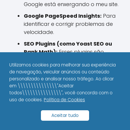
Google está enxergando o meu site.
Google PageSpeed Insights:
Para
identificar e corrigir problemas de
velocidade.
SEO Plugins (como Yoast SEO ou
Rank Math):
Esses plugins são
ótimos para ajudar na otimização
Utilizamos cookies para melhorar sua experiência
de posts e páginas dentro do
de navegação, veicular anúncios ou conteúdo
WordPress.
personalizado e analisar nosso tráfego. Ao clicar
em \\\\\\\\\\\\\\\"Aceitar
Ferramentas de pesquisa de
todos\\\\\\\\\\\\\\\", você concorda com o
palavras-chave:
Eu utilizo o
uso de cookies.
Política de Cookies
Ubersuggest e o Keyword Planner
para encontrar as melhores
Aceitar tudo
oportunidades.