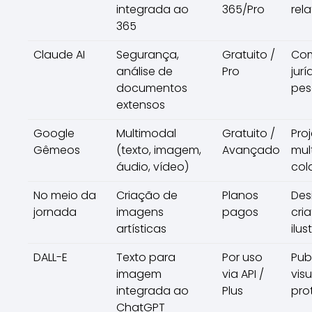
integrada ao
365/Pro
rela
365
Claude AI
Segurança,
Gratuito /
Com
análise de
Pro
jurí
documentos
pes
extensos
Google
Multimodal
Gratuito /
Pro
Gêmeos
(texto, imagem,
Avançado
mul
áudio, vídeo)
col
No meio da
Criação de
Planos
Des
jornada
imagens
pagos
cria
artísticas
ilu
DALL-E
Texto para
Por uso
Pub
imagem
via API /
visu
integrada ao
Plus
pro
ChatGPT