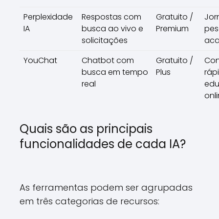
Perplexidade
Respostas com
Gratuito /
Jor
IA
busca ao vivo e
Premium
pes
solicitações
ac
YouChat
Chatbot com
Gratuito /
Con
busca em tempo
Plus
ráp
real
ed
onl
Quais são as principais
funcionalidades de cada IA?
As ferramentas podem ser agrupadas
em três categorias de recursos: