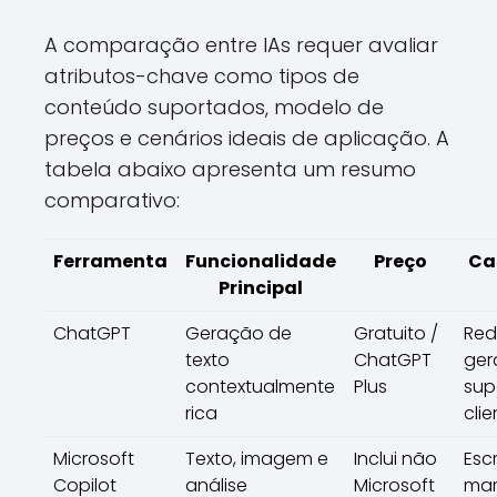
A comparação entre IAs requer avaliar
atributos-chave como tipos de
conteúdo suportados, modelo de
preços e cenários ideais de aplicação. A
tabela abaixo apresenta um resumo
comparativo:
Ferramenta
Funcionalidade
Preço
Ca
Principal
ChatGPT
Geração de
Gratuito /
Re
texto
ChatGPT
ger
contextualmente
Plus
sup
rica
clie
Microsoft
Texto, imagem e
Inclui não
Escr
Copilot
análise
Microsoft
mar