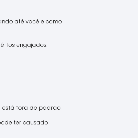
gando até você e como
ê-los engajados.
o está fora do padrão.
 pode ter causado