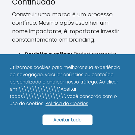
Continuado
Construir uma marca é um processo
contínuo. Mesmo após escolher um
nome impactante, é importante investir
constantemente em branding.
Revisite e refine:
Periodicamente,
analise a performance da sua
Utilizamos cookies para melhorar sua experiência
marca e veja se o nome ainda se
de navegação, veicular anúncios ou conteúdo
alinha com as suas metas e
personalizado e analisar nosso tráfego. Ao clicar
público.
em \\\\\\\\\\\\\\\"Aceitar
todos\\\\\\\\\\\\\\\", você concorda com o
Caso o mercado mude:
Não tenha
uso de cookies.
Política de Cookies
medo de fazer uma leve evolução
no nome ou na comunicação,
Aceitar tudo
sempre que for natural e percebido
pelos seus clientes.