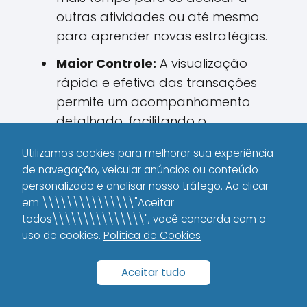
outras atividades ou até mesmo
para aprender novas estratégias.
Maior Controle:
A visualização
rápida e efetiva das transações
permite um acompanhamento
detalhado, facilitando o
planejamento financeiro.
Utilizamos cookies para melhorar sua experiência
Expansão de Oportunidades:
O
de navegação, veicular anúncios ou conteúdo
acesso imediato ao dinheiro
personalizado e analisar nosso tráfego. Ao clicar
em \\\\\\\\\\\\\\\"Aceitar
possibilita aproveitar
todos\\\\\\\\\\\\\\\", você concorda com o
oportunidades de investimento ou
uso de cookies.
Política de Cookies
necessidades emergenciais sem
depender de longos processos
Aceitar tudo
bancários.