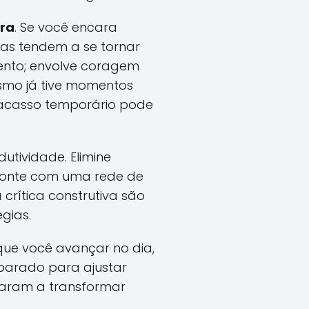
ra
. Se você encara
as tendem a se tornar
mento; envolve coragem
esmo já tive momentos
racasso temporário pode
tividade. Elimine
 conte com uma rede de
crítica construtiva são
gias.
que você avançar no dia,
eparado para ajustar
daram a transformar