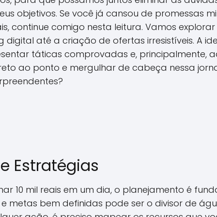
seus objetivos. Se você já cansou de promessas m
ais, continue comigo nesta leitura. Vamos explor
digital até a criação de ofertas irresistíveis. A i
esentar táticas comprovadas e, principalmente, 
direto ao ponto e mergulhar de cabeça nessa jor
urpreendentes?
e Estratégias
ar 10 mil reais em um dia, o planejamento é fund
 e metas bem definidas pode ser o divisor de águ
lquer ação, é preciso mapear os recursos que voc