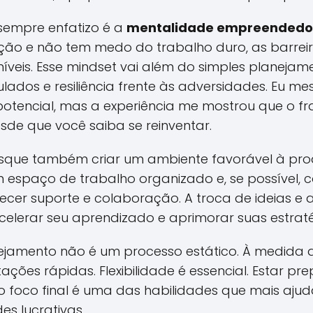
 sempre enfatizo é a
mentalidade empreendedo
ão e não tem medo do trabalho duro, as barreir
níveis. Esse mindset vai além do simples planeja
ulados e resiliência frente às adversidades. Eu m
otencial, mas a experiência me mostrou que o f
sde que você saiba se reinventar.
sque também criar um ambiente favorável à produ
 espaço de trabalho organizado e, se possível,
cer suporte e colaboração. A troca de ideias e a 
lerar seu aprendizado e aprimorar suas estraté
ejamento não é um processo estático. À medida 
ções rápidas. Flexibilidade é essencial. Estar pr
o foco final é uma das habilidades que mais aju
s lucrativas.