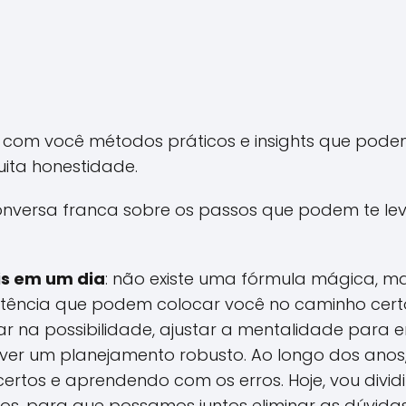
r com você métodos práticos e insights que pode
ita honestidade.
versa franca sobre os passos que podem te levar
is em um dia
: não existe uma fórmula mágica, m
istência que podem colocar você no caminho cert
ar na possibilidade, ajustar a mentalidade para e
ver um planejamento robusto. Ao longo dos anos, 
rtos e aprendendo com os erros. Hoje, vou dividi
ios, para que possamos juntos eliminar as dúvid