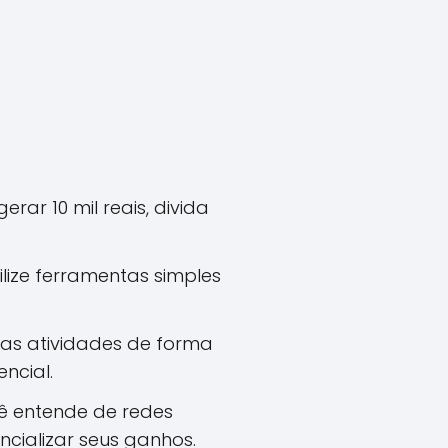
rar 10 mil reais, divida
ilize ferramentas simples
uas atividades de forma
ncial.
cê entende de redes
ncializar seus ganhos.