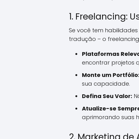
1. Freelancing: 
Se você tem habilidades
tradução – o freelancin
Plataformas Relev
encontrar projetos q
Monte um Portfólio
sua capacidade.
Defina Seu Valor:
Nã
Atualize-se Sempr
aprimorando suas h
2. Marketing de