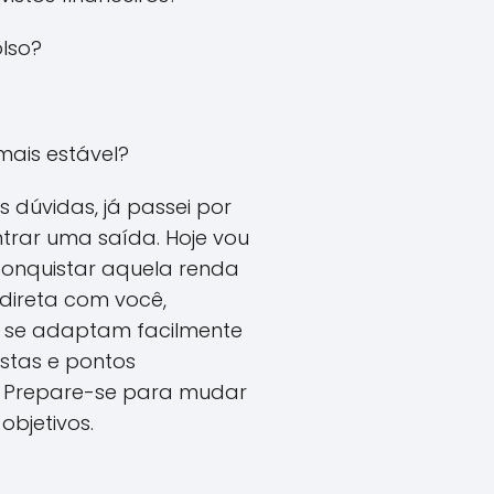
olso?
mais estável?
 dúvidas, já passei por
rar uma saída. Hoje vou
conquistar aquela renda
direta com você,
ue se adaptam facilmente
istas e pontos
o. Prepare-se para mudar
objetivos.