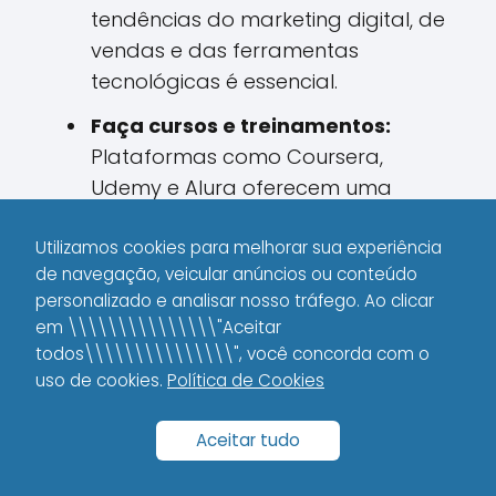
tendências do marketing digital, de
vendas e das ferramentas
tecnológicas é essencial.
Faça cursos e treinamentos:
Plataformas como Coursera,
Udemy e Alura oferecem uma
gama de cursos que podem
Utilizamos cookies para melhorar sua experiência
aumentar significativamente sua
de navegação, veicular anúncios ou conteúdo
expertise.
personalizado e analisar nosso tráfego. Ao clicar
Participe de comunidades:
em \\\\\\\\\\\\\\\"Aceitar
todos\\\\\\\\\\\\\\\", você concorda com o
Grupos no Facebook, fóruns e
uso de cookies.
Política de Cookies
encontros online ajudam a trocar
experiências e a encontrar novas
Aceitar tudo
oportunidades.