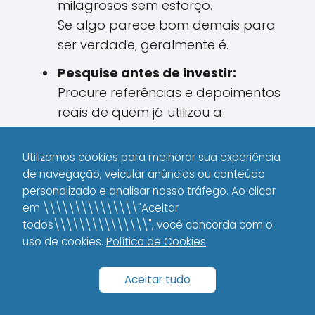
milagrosos sem esforço.
Se algo parece bom demais para
ser verdade, geralmente é.
Pesquise antes de investir:
Procure referências e depoimentos
reais de quem já utilizou a
estratégia ou o serviço.
A internet é uma fonte rica de
Utilizamos cookies para melhorar sua experiência
informações, mas nem tudo o que
de navegação, veicular anúncios ou conteúdo
está online é confiável.
personalizado e analisar nosso tráfego. Ao clicar
em \\\\\\\\\\\\\\\"Aceitar
Valorize seu trabalho:
Se alguém
todos\\\\\\\\\\\\\\\", você concorda com o
tenta te convencer a oferecer seus
uso de cookies.
Política de Cookies
serviços por um valor muito abaixo
do mercado, cuide-se.
Aceitar tudo
Respeite seu conhecimento e exija o