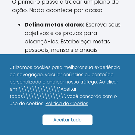
O primeiro passo é traçar um plano de
ação. Nada acontece por acaso.
Defina metas claras:
Escreva seus
objetivos e os prazos para
alcançá-los. Estabeleça metas
pessoais, mensais e anuais.
Mantenha um calendário:
Utilizamos cookies para melhorar sua experiência
Organize suas tarefas diárias e
de navegação, veicular anúncios ou conteúdo
garanta que cada passo te
personalizado e analisar nosso tráfego. Ao clicar
aproxime mais do seu objetivo.
em \\\\\\\\\\\\\\\"Aceitar
todos\\\\\\\\\\\\\\\", você concorda com o
Avalie e ajuste:
Periodicamente,
uso de cookies.
Política de Cookies
revise suas metas e estratégias
para saber se está no caminho
Aceitar tudo
certo.