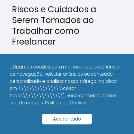
Riscos e Cuidados a
Serem Tomados ao
Trabalhar como
Freelancer
Embora a vida de freelancer traga
inúmeras vantagens, também existem
Utilizamos cookies para melhorar sua experiência
riscos e desafios que não podemos
de navegação, veicular anúncios ou conteúdo
ignorar. Em minha trajetória, aprendi a
personalizado e analisar nosso tráfego. Ao clicar
em \\\\\\\\\\\\\\\"Aceitar
manter os olhos abertos para algumas
todos\\\\\\\\\\\\\\\", você concorda com o
armadilhas comuns. Veja alguns pontos
uso de cookies.
Política de Cookies
que você não pode deixar passar:
Aceitar tudo
Gerenciamento do Tempo