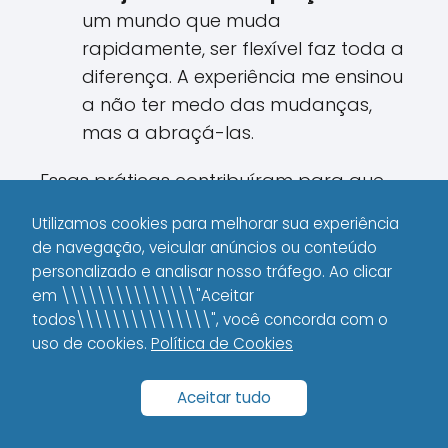
um mundo que muda
rapidamente, ser flexível faz toda a
diferença. A experiência me ensinou
a não ter medo das mudanças,
mas a abraçá-las.
Essas práticas contribuíram para que
eu me sentisse cada vez mais
Utilizamos cookies para melhorar sua experiência
capacitado e respeitado no ambiente
de navegação, veicular anúncios ou conteúdo
onde atuo, mesmo que a jornada seja
personalizado e analisar nosso tráfego. Ao clicar
mais curta.
em \\\\\\\\\\\\\\\"Aceitar
todos\\\\\\\\\\\\\\\", você concorda com o
uso de cookies.
Política de Cookies
Como transformar
desafios em
Aceitar tudo
oportunidades