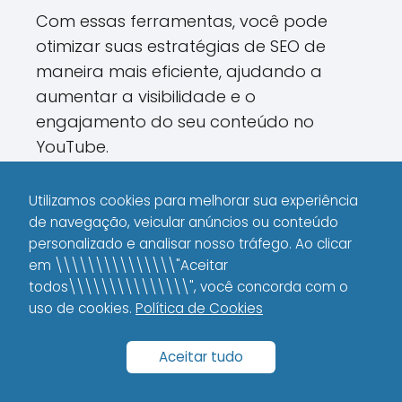
Com essas ferramentas, você pode
otimizar suas estratégias de SEO de
maneira mais eficiente, ajudando a
aumentar a visibilidade e o
engajamento do seu conteúdo no
YouTube.
Utilizamos cookies para melhorar sua experiência
Melhore a classificação
de navegação, veicular anúncios ou conteúdo
dos vídeos do YouTube
personalizado e analisar nosso tráfego. Ao clicar
em \\\\\\\\\\\\\\\"Aceitar
para o seu negócio
todos\\\\\\\\\\\\\\\", você concorda com o
uso de cookies.
Política de Cookies
Aceitar tudo
Se você está utilizando o YouTube como
uma ferramenta de marketing para o