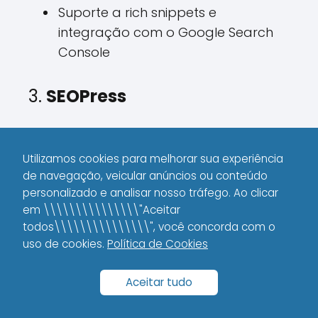
Suporte a rich snippets e
integração com o Google Search
Console
3.
SEOPress
SEOPress é um plugin poderoso e flexível
Utilizamos cookies para melhorar sua experiência
de navegação, veicular anúncios ou conteúdo
que ganha cada vez mais
personalizado e analisar nosso tráfego. Ao clicar
popularidade.
em \\\\\\\\\\\\\\\"Aceitar
todos\\\\\\\\\\\\\\\", você concorda com o
Em 2025, ele oferece recursos completos
uso de cookies.
Política de Cookies
para quem busca controle total sobre
SEO e não quer depender de recursos
Aceitar tudo
pagos.