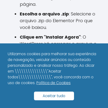
página.
Escolha o arquivo .zip
: Selecione o
arquivo .zip do Elementor Pro que
você baixou.
Clique em "Instalar Agora"
: O
WordPress irá carregar o arquivo e
instalar o plugin.
Utilizamos cookies para melhorar sua experiência
de navegação, veicular anúncios ou conteúdo
Clique em "Ativar"
: Após a
personalizado e analisar nosso tráfego. Ao clicar
instalação, clique em
Ativar
para
em \\\\\\\\\\\\\\\"Aceitar
começar a usar o Elementor Pro no
todos\\\\\\\\\\\\\\\", você concorda com o
seu site.
uso de cookies.
Política de Cookies
Etapa 4: Ativar a Licença do
Aceitar tudo
Elementor Pro