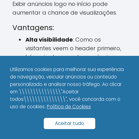
Exibir anúncios logo no início pode
aumentar a chance de visualizações.
Vantagens:
Alta visibilidade
: Como os
visitantes veem o header primeiro,
há mais chances de o anúncio ser
visto.
Utilizamos cookies para melhorar sua experiência
de navegação, veicular anúncios ou conteúdo
Maior probabilidade de clique
: Se
personalizado e analisar nosso tráfego. Ao clicar
os anúncios forem relevantes e
em \\\\\\\\\\\\\\\"Aceitar
visíveis logo ao acessar o site, eles
todos\\\\\\\\\\\\\\\", você concorda com o
têm mais chances de gerar cliques.
uso de cookies.
Política de Cookies
Onde Colocar:
Aceitar tudo
Adicione a tag do AdSense logo