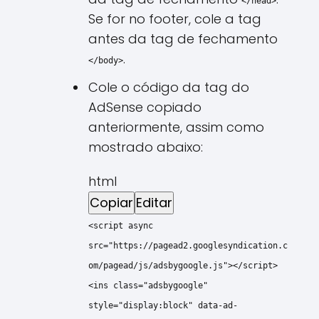
</head>
Se for no footer, cole a tag
antes da tag de fechamento
.
</body>
Cole o código da tag do
AdSense copiado
anteriormente, assim como
mostrado abaixo:
html
Copiar
Editar
<
script
async
src
=
"https://pagead2.googlesyndication.c
om/pagead/js/adsbygoogle.js"
>
</
script
>
<
ins
class
=
"adsbygoogle"
style
=
"display:block"
data-ad-