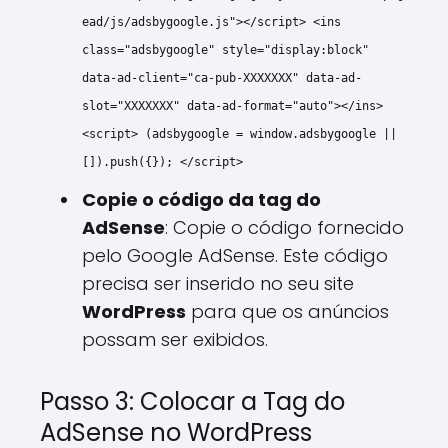
ead/js/adsbygoogle.js"
>
</
script
>
<
ins
class
=
"adsbygoogle"
style
=
"display:block"
data-ad-client
=
"ca-pub-XXXXXXX"
data-ad-
slot
=
"XXXXXXX"
data-ad-format
=
"auto"
>
</
ins
>
<
script
>
(adsbygoogle =
window
.
adsbygoogle
||
[]).
push
({});
</
script
>
Copie o código da tag do
AdSense
: Copie o código fornecido
pelo Google AdSense. Este código
precisa ser inserido no seu site
WordPress
para que os anúncios
possam ser exibidos.
Passo 3: Colocar a Tag do
AdSense no WordPress