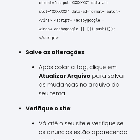
client
=
"ca-pub-XXXXXXX"
data-ad-
slot
=
"XXXXXXX"
data-ad-format
=
"auto"
>
</
ins
>
<
script
>
(adsbygoogle =
window
.
adsbygoogle
|| []).
push
({});
</
script
>
Salve as alterações
:
Após colar a tag, clique em
Atualizar Arquivo
para salvar
as mudanças no arquivo do
seu tema.
Verifique o site
:
Vá até o seu site e verifique se
os anúncios estão aparecendo