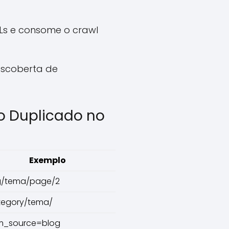
RLs e consome o crawl
escoberta de
o Duplicado no
Exemplo
g/tema/page/2
tegory/tema/
m_source=blog