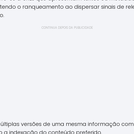
ndo o ranqueamento ao dispersar sinais de rel
o.
CONTINUA DEPOIS DA PUBLICIDADE
últiplas versões de uma mesma informação compe
ndo a indexação do conteúdo preferido.