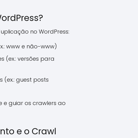
WordPress?
e duplicação no WordPress:
ex.: www e não-www)
 (ex.: versões para
(ex.: guest posts
e guiar os crawlers ao
to e o Crawl