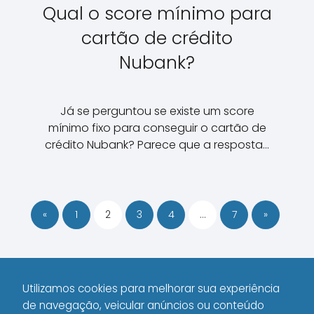
Qual o score mínimo para
cartão de crédito
Nubank?
Já se perguntou se existe um score
mínimo fixo para conseguir o cartão de
crédito Nubank? Parece que a resposta…
«
1
2
3
4
…
7
»
Utilizamos cookies para melhorar sua experiência
de navegação, veicular anúncios ou conteúdo
1000 WAYS
Cartão de Credito
Page 2