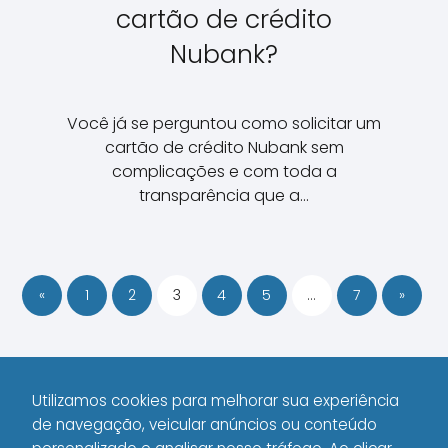
cartão de crédito
Nubank?
Você já se perguntou como solicitar um
cartão de crédito Nubank sem
complicações e com toda a
transparência que a…
«
1
2
3
4
5
…
7
»
Utilizamos cookies para melhorar sua experiência
de navegação, veicular anúncios ou conteúdo
1000 WAYS
Cartão de Credito
Page 3