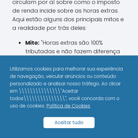
circulam por aí sobre como o imposto
de renda incide sobre as horas extras.
Aqui estão alguns dos principais mitos e
a realidade por trás deles:
Mito:
"Horas extras são 100%
tributadas e não fazem diferença
no imposto final."
Verdade:
Nem sempre. Como
Utilizamos cookies para melhorar sua experiência
de navegação, veicular anúncios ou conteúdo
todas as receitas, as horas extras
personalizado e analisar nosso tráfego. Ao clicar
entram na base de cálculo do
em \\\\\\\\\\\\\\\"Aceitar
imposto, o que pode empurrar
todos\\\\\\\\\\\\\\\", você concorda com o
parte do seu rendimento para uma
uso de cookies.
Política de Cookies
faixa de tributação maior, mas isso
depende do valor total e das
Aceitar tudo
deduções aplicáveis.