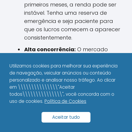
primeiros meses, a renda pode ser
instável. Tenha uma reserva de
emergência e seja paciente para
que os lucros comecem a aparecer
consistentemente.
Alta concorrência:
O mercado
digital é competitivo, mas sempre
há espaço para quem entrega
Utilizamos cookies para melhorar sua experiência
de navegação, veicular anúncios ou conteúdo
valor de verdade. Foque em ser
personalizado e analisar nosso tráfego. Ao clicar
autêntico e oferecer algo único.
em \\\\\\\\\\\\\\\"Aceitar
Mudanças constantes:
A internet é
todos\\\\\\\\\\\\\\\", você concorda com o
uso de cookies.
Política de Cookies
dinâmica e as ferramentas e
tendências mudam o tempo todo.
Aceitar tudo
Seja flexível, mantenha-se
atualizado e não tenha medo de