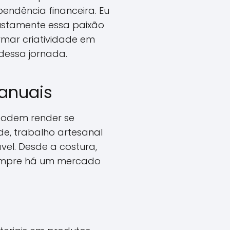
ndência financeira. Eu
justamente essa paixão
rmar criatividade em
dessa jornada.
Manuais
podem render se
de, trabalho artesanal
el. Desde a costura,
 sempre há um mercado