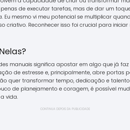
olvem a capacidade de criar ou transformar ma
a apenas de executar tarefas, mas de dar um toqu
. Eu mesmo vi meu potencial se multiplicar quand
 criativo. Reconhecer isso foi crucial para inici
 Nelas?
ades manuais significa apostar em algo que já faz
ação de estresse e, principalmente, abre portas
 não quer transformar tempo, dedicação e talento
uco de planejamento e coragem, é possível mu
a vida.
CONTINUA DEPOIS DA PUBLICIDADE