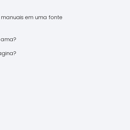
es manuais em uma fonte
ê ama?
magina?