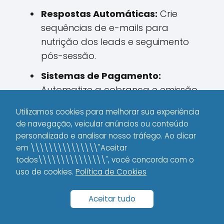
Respostas Automáticas:
Crie
sequências de e-mails para
nutrição dos leads e seguimento
pós-sessão.
Sistemas de Pagamento:
Automatize a cobrança e emissão
de recibos para diminuir tarefas
Utilizamos cookies para melhorar sua experiência
administrativas.
de navegação, veicular anúncios ou conteúdo
personalizado e analisar nosso tráfego. Ao clicar
Produtos Digitais
em \\\\\\\\\\\\\\\"Aceitar
todos\\\\\\\\\\\\\\\", você concorda com o
Ao criar produtos digitais, você pode
uso de cookies.
Política de Cookies
transformar seu conhecimento em algo
escalável. Pense em:
Aceitar tudo
Cursos Online:
Desenvolva um